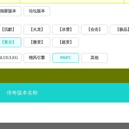
独家版本
论坛版本
【沉默】
【火龙】
【冰雪】
【合击】
【极品
【复古】
【微变】
【超变】
BLUE/LEG
翎风引擎
996PC
其他
传奇版本名称