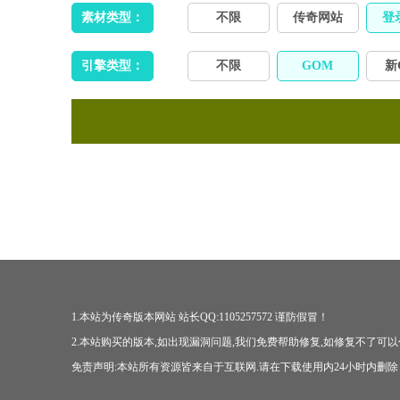
素材类型：
不限
传奇网站
登
引擎类型：
不限
GOM
新
1.本站为传奇版本网站 站长QQ:1105257572 谨防假冒！
2.本站购买的版本,如出现漏洞问题,我们免费帮助修复,如修复不了可以
免责声明:本站所有资源皆来自于互联网.请在下载使用内24小时内删除！ 如果