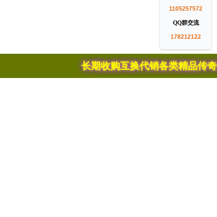
1105257572
QQ群交流
178212122
长期收购互换代销各类精品传奇版本，