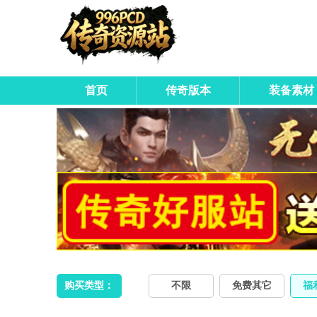
首页
传奇版本
装备素材
购买类型：
不限
免费其它
福